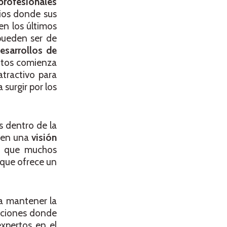
profesionales
cios donde sus
en los últimos
ueden ser de
esarrollos de
ntos comienza
tractivo para
surgir por los
s dentro de la
enen una
visión
ra que muchos
 que ofrece un
a mantener la
cciones donde
xpertos en el