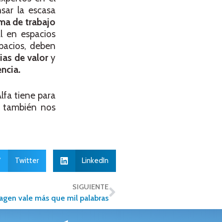
sar la escasa
ma de trabajo
l en espacios
pacios, deben
ias de valor
y
encia.
lfa tiene para
 también nos
Twitter
LinkedIn
SIGUIENTE
agen vale más que mil palabras