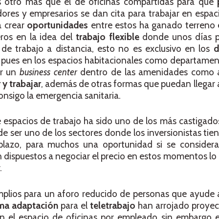
 otro más que el de oficinas compartidas para que
adores y empresarios se dan cita para trabajar en espa
a crear
oportunidades
entre estos ha ganado terreno 
ros en la idea del
trabajo flexible
donde unos días p
 de trabajo a distancia, esto no es exclusivo en los
d
 pues en los espacios habitacionales como departame
ir un
business center
dentro de las amenidades como a
 y trabajar
, además de otras formas que puedan llegar a 
onsigo la emergencia sanitaria.
 espacios de trabajo ha sido uno de los más castigado
 de ser uno de los sectores donde los inversionistas ti
plazo, para muchos una oportunidad si se conside
n dispuestos a negociar el precio en estos momentos lo
.
mplios para un aforo reducido de personas que ayude 
ma adaptación
para el
teletrabajo
han arrojado proye
 el espacio de oficinas por empleado sin embargo e