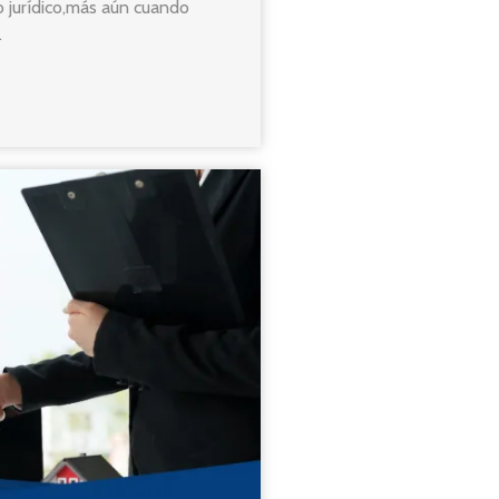
 jurídico,más aún cuando
.