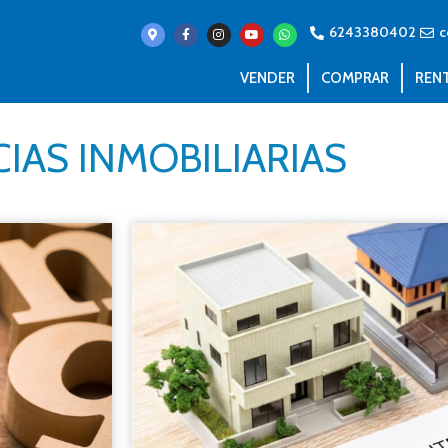
6243380402
c
VENDER
COMPRAR
REN
IAS INMOBILIARIAS