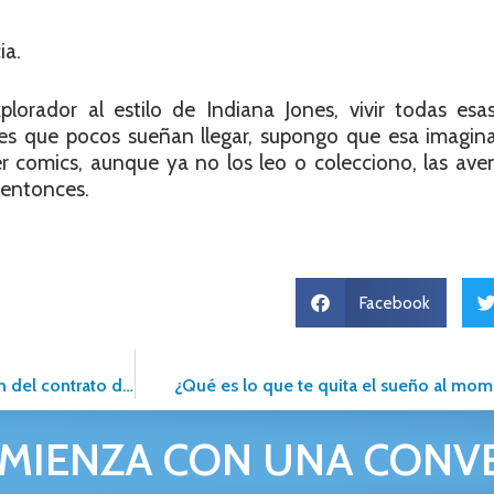
ia.
plorador al estilo de Indiana Jones, vivir todas esa
es que pocos sueñan llegar, supongo que esa imagin
r comics, aunque ya no los leo o colecciono, las ave
entonces.
Facebook
Más del 50% de los propietarios e inquilinos no firman el fin del contrato de alquiler
¿Qué es lo que te quita el sueño al mo
MIENZA CON UNA CONV