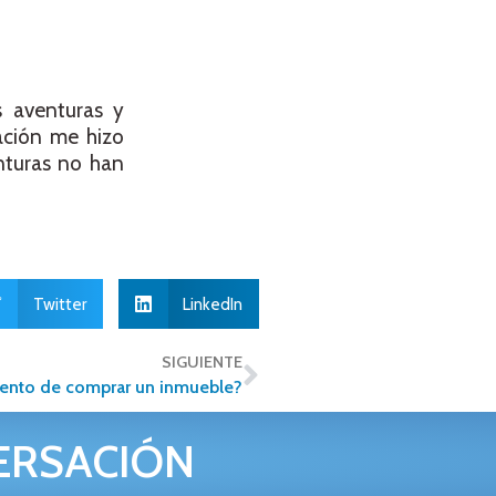
s aventuras y
ación me hizo
nturas no han
Twitter
LinkedIn
SIGUIENTE
mento de comprar un inmueble?
ERSACIÓN