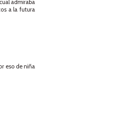
 cual admiraba
s a la futura
or eso de niña